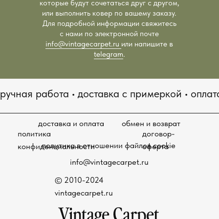
которые будут сочетаться друг с другом,
© 2010-2024
или выполнить ковер по вашему заказу.
vintagecarpet.ru
Для подробной информации свяжитесь
с нами по электронной почте
info@vintagecarpet.ru
или напишите в
telegram
.