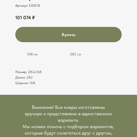
Артикул:
OD018
101 074
₽
Купить
168 см
282 см
Размер: 282x168
Длина: 282
Ширина: 168
ручная работа • доставка с примеркой • оплата в рассрочку • руч
Внимание! Все ковры изготовлены
доставка и оплата
обмен и возврат
вручную и представлены в единственном
политика
договор-
варианте.
политика в отношении файлов cookie
конфиденциальности
оферта
Мы можем помочь с подбором вариантов,
info@vintagecarpet.ru
которые будут сочетаться друг с другом,
© 2010-2024