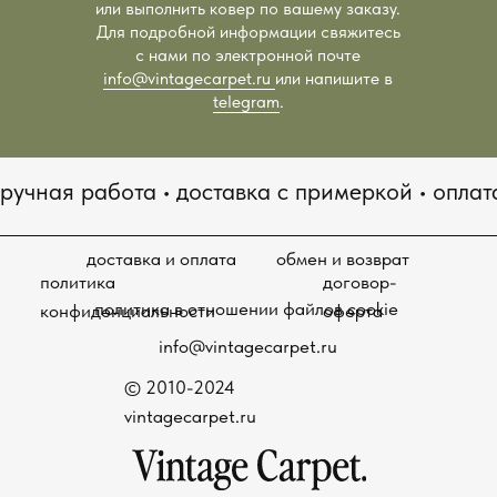
или выполнить ковер по вашему заказу.
vintagecarpet.ru
Для подробной информации свяжитесь
с нами по электронной почте
info@vintagecarpet.ru
или напишите в
telegram
.