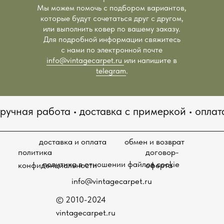
info@vintagecarpet.ru
Мы можем помочь с подбором вариантов,
© 2010-2024
которые будут сочетаться друг с другом,
vintagecarpet.ru
или выполнить ковер по вашему заказу.
Для подробной информации свяжитесь
с нами по электронной почте
info@vintagecarpet.ru
или напишите в
telegram
.