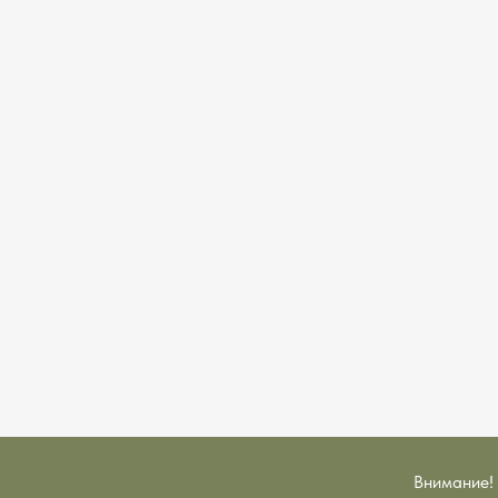
Внимание! 
ручная работа • доставка с примеркой • оплата в рассрочку • 