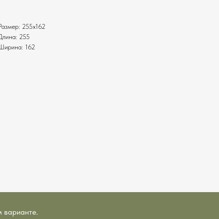
Размер: 255х162
Длина: 255
Ширина: 162
м варианте.
учная работа • доставка с примеркой • оплата в рассрочку • ру