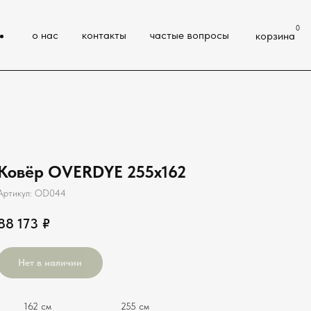
0
контакты
частые вопросы
корзина
Ковёр OVERDYE 255х162
Артикул:
OD044
88 173
₽
Нет в наличии
162 см
255 см