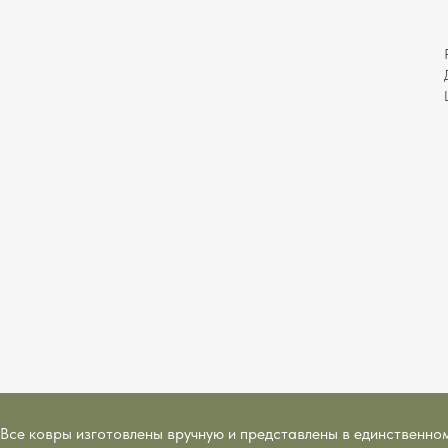
Все ковры изготовлены вручную и представлены в единственно
ручная работа • доставка с примеркой • оплата в рассрочку • р